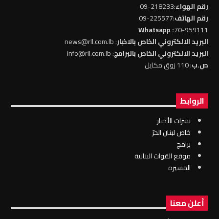
رقم الهواء
:218233-09
رقم الهاتف
:225577-09
: Whatsapp
70-959111
البريد الالكتروني الخاص بالاخبار
: news@rll.com.lb
البريد الالكتروني الخاص بالبرامج
: info@rll.com.lb
ص.ب
: 110 زوق مكايل
الروابط
نشرات الأخبار
خاص لبنان الحرّ
برامج
موقع القوات البنانية
المسيرة
أعلن معنا