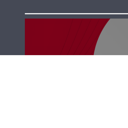
رأي حر – إن ننسَ
لن ننس