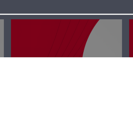
رأي حر – ما خلّونا
نحمي البلد