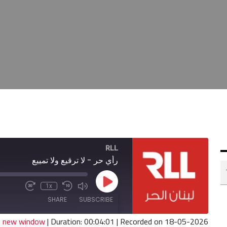
RLL
رأي حر - لا ترقيع ولا تمييع
Play
1x
Fast
Mute/Unmute
Rewind
Episode
Forward
Episode
10
SHARE
SUBSCRIBE
30
Seconds
seconds
in new window
|
Duration: 00:04:01
|
Recorded on 18-05-2026