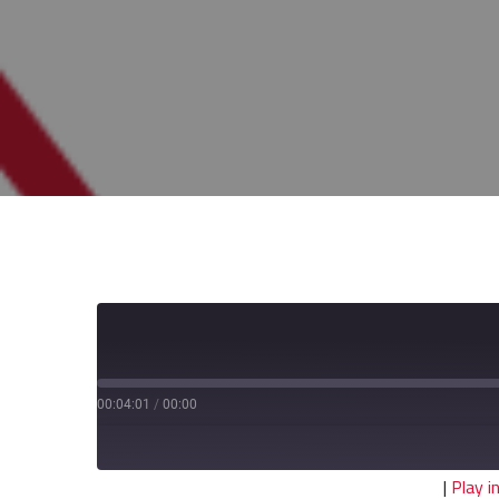
00:04:01
/
00:00
|
Play 