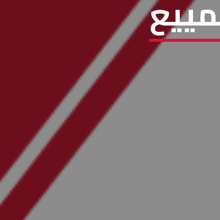
تمييع