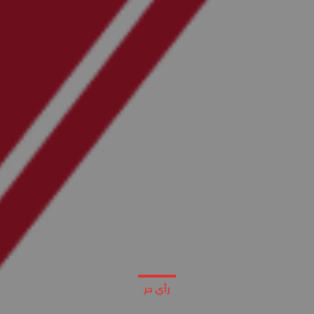
رأي حر