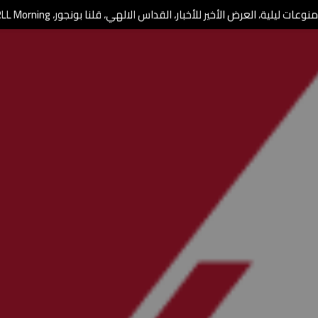
وعات ليلية، العرض الأخير للأخبار، القداس الالهي، قلنا بونجور، RLL Morning