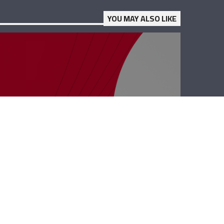
YOU MAY ALSO LIKE
رأي حر – مرحبا
حماية