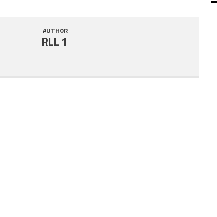
SHARE
RSS FEED
AUTHOR
LINK
RLL 1
EMBED