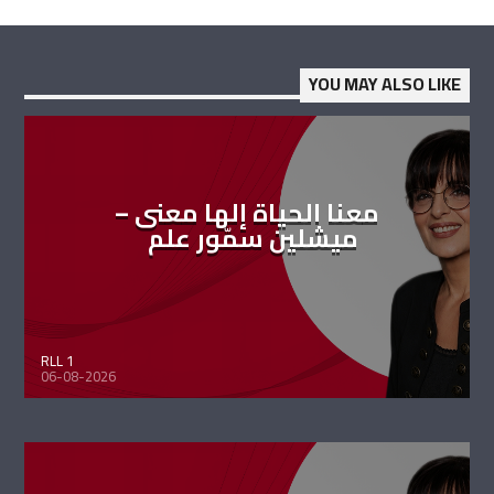
YOU MAY ALSO LIKE
معنا الحياة إلها معنى –
ميشلين سمّور علم
RLL 1
06-08-2026