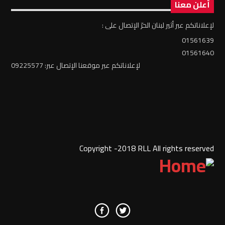
أعلن معنا
لإعلاناتكم عبر أثير لبنان الحرّ الإتصال على :
01561639
01561640
لإعلاناتكم عبر موقعنا الإتصال عبر: 09225577
Copyright -2018 RLL All rights reserved