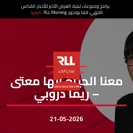
برامج ومنوعات ليلية، العرض الأخير للأخبار، القداس
الالهي، قلنا بونجور، RLL Morning
تابعوا
معنا الحياة الها معنى
معنا الحياة إلها معتى
– ريما دروبي
21-05-2026