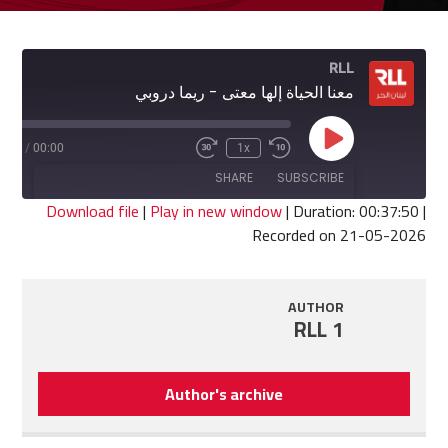
RLL
معنا الحياة إلها معتى - ريما دروبي
Play
7:50
/
00:00
1x
Fast
Rewind
Episode
Forward
10
SHARE
SUBSCRIBE
30
Seconds
seconds
Download file
|
Play in new window
|
Duration: 00:37:50
|
Recorded on 21-05-2026
SHARE
RSS FEED
LINK
AUTHOR
RLL 1
EMBED
Author's archive