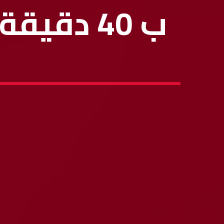
ب 40 دق