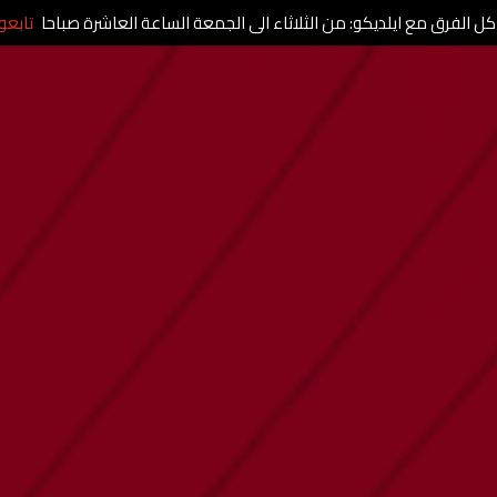
كل الفرق مع ايلديكو: من الثلاثاء الى الجمعة الساعة العاشرة صباحا
تابعو