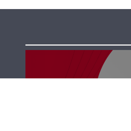
ب 40 دقيقة –
ريمي ألدو أنطون