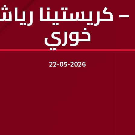
يقة – كريستينا ري
خوري
22-05-2026