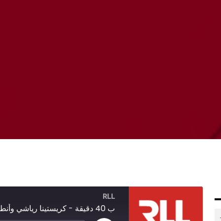
RLL
ب 40 دقيقة - كريستينا رياشي وأنطوني خوري