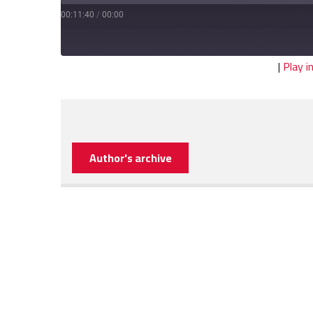
00:11:40
/
00:00
|
Play 
Author's archive