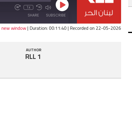
Play
1x
Fast
Mute/Unmute
Rewind
Episode
Forward
Episode
10
SHARE
SUBSCRIBE
30
Seconds
seconds
in new window
|
Duration: 00:11:40
|
Recorded on 22-05-2026
SHARE
RSS FEED
AUTHOR
LINK
RLL 1
EMBED