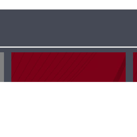
ب 40 دقيقة –
يورغو إلكا