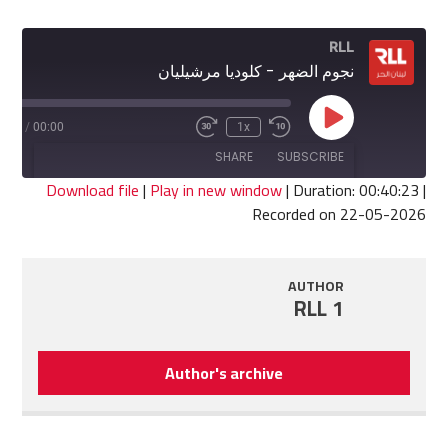
RLL
نجوم الضهر - كلوديا مرشيليان
Play
0:23
/
00:00
1x
Fast
Rewind
Episode
Forward
10
SHARE
SUBSCRIBE
30
Seconds
seconds
Download file
|
Play in new window
|
Duration: 00:40:23
|
Recorded on 22-05-2026
SHARE
RSS FEED
LINK
AUTHOR
RLL 1
EMBED
Author's archive