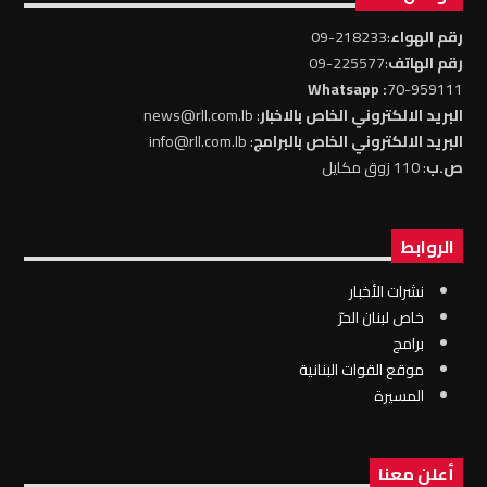
رقم الهواء
:218233-09
رقم الهاتف
:225577-09
: Whatsapp
70-959111
البريد الالكتروني الخاص بالاخبار
: news@rll.com.lb
البريد الالكتروني الخاص بالبرامج
: info@rll.com.lb
ص.ب
: 110 زوق مكايل
الروابط
نشرات الأخبار
خاص لبنان الحرّ
برامج
موقع القوات البنانية
المسيرة
أعلن معنا