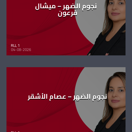
نجوم الضهر – ميشال
فرعون
RLL 1
04-08-2026
نجوم الضهر – عصام الأشقر