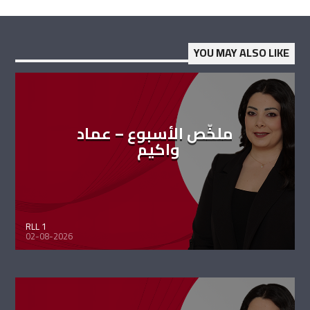
YOU MAY ALSO LIKE
ملخّص الأسبوع – عماد
واكيم
RLL 1
02-08-2026