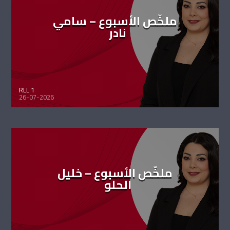
ملخّص الأسبوع – سامي
نادر
RLL 1
26-07-2026
ملخّص الأسبوع – خليل
الحلو