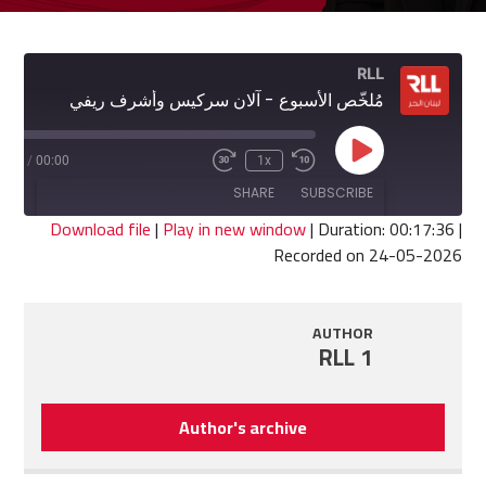
RLL
مُلخّص الأسبوع - آلان سركيس وأشرف ريفي
Play
7:36
/
00:00
1x
Fast
Rewind
Episode
Forward
10
SHARE
SUBSCRIBE
30
Seconds
seconds
Download file
|
Play in new window
|
Duration: 00:17:36
|
Recorded on 24-05-2026
SHARE
RSS FEED
LINK
AUTHOR
RLL 1
EMBED
Author's archive