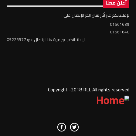
أعلن معنا
لإعلاناتكم عبر أثير لبنان الحرّ الإتصال على :
01561639
01561640
لإعلاناتكم عبر موقعنا الإتصال عبر: 09225577
Copyright -2018 RLL All rights reserved