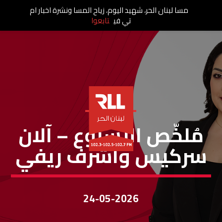
مسا لبنان الحر، شهيد اليوم، زياح المسا ونشرة اخبار ام
تي في
تابعوا
ملخص الأسبوع
مُلخّص الأسبوع – آلان
سركيس وأشرف ريفي
24-05-2026