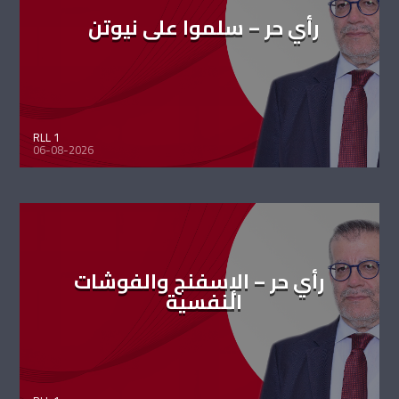
رأي حر – سلموا على نيوتن
RLL 1
06-08-2026
رأي حر – الإسفنج والفوشات
النفسية