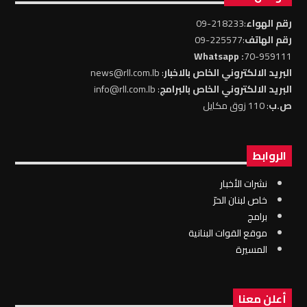
رقم الهواء
:218233-09
رقم الهاتف
:225577-09
: Whatsapp
70-959111
البريد الالكتروني الخاص بالاخبار
: news@rll.com.lb
البريد الالكتروني الخاص بالبرامج
: info@rll.com.lb
ص.ب
: 110 زوق مكايل
الروابط
نشرات الأخبار
خاص لبنان الحرّ
برامج
موقع القوات البنانية
المسيرة
أعلن معنا