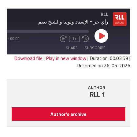
RLL
رأي حر - الإسناد ولوبيا والشيخ نعيم
Play
3:59
/
00:00
1x
Fast
Rewind
Episode
Forward
10
SHARE
SUBSCRIBE
30
Seconds
seconds
Download file
|
Play in new window
|
Duration: 00:03:59
|
Recorded on 26-05-2026
SHARE
RSS FEED
LINK
AUTHOR
RLL 1
EMBED
Author's archive