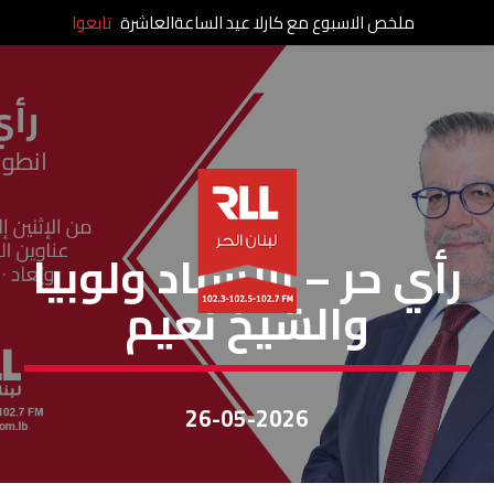
ملخص الاسبوع مع كارلا عيد الساعةالعاشرة
تابعوا
رأي حر
رأي حر – الإسناد ولوبيا
والشيخ نعيم
26-05-2026