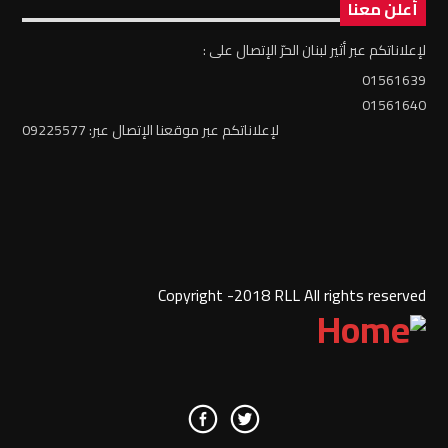
أعلن معنا
لإعلاناتكم عبر أثير لبنان الحرّ الإتصال على :
01561639
01561640
لإعلاناتكم عبر موقعنا الإتصال عبر: 09225577
Copyright -2018 RLL All rights reserved