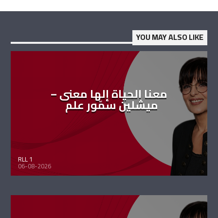
YOU MAY ALSO LIKE
معنا الحياة إلها معنى –
ميشلين سمّور علم
RLL 1
06-08-2026