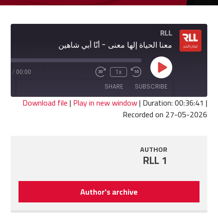
RLL
معنا الحياة إلها معنى - أنّا أبي شاهين
Play
6:41
/
00:00
1x
Fast
Rewind
Episode
Forward
10
SHARE
SUBSCRIBE
30
Seconds
seconds
Download file
|
Play in new window
|
Duration: 00:36:41
|
Recorded on 27-05-2026
SHARE
RSS FEED
LINK
AUTHOR
RLL 1
EMBED
Author's archive