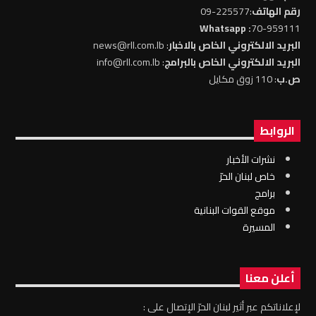
رقم الهاتف
:225577-09
: Whatsapp
70-959111
البريد الالكتروني الخاص بالاخبار
: news@rll.com.lb
البريد الالكتروني الخاص بالبرامج
: info@rll.com.lb
ص.ب
: 110 زوق مكايل
الروابط
نشرات الأخبار
خاص لبنان الحرّ
برامج
موقع القوات البنانية
المسيرة
أعلن معنا
لإعلاناتكم عبر أثير لبنان الحرّ الإتصال على :