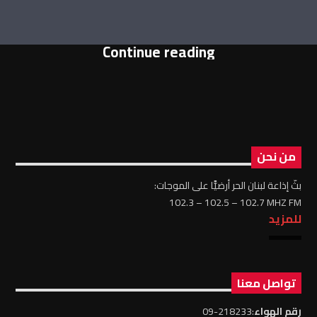
Continue reading
من نحن
بثّ إذاعة لبنان الحر أرضيًّا على الموجات:
102.3 – 102.5 – 102.7 MHZ FM
للمزيد
تواصل معنا
رقم الهواء
:218233-09