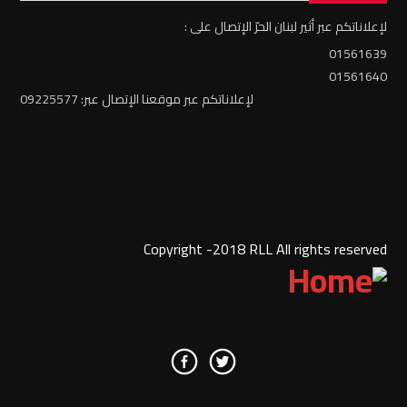
لإعلاناتكم عبر أثير لبنان الحرّ الإتصال على :
01561639
01561640
لإعلاناتكم عبر موقعنا الإتصال عبر: 09225577
Copyright -2018 RLL All rights reserved