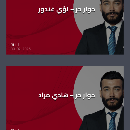
حوار حر – لؤي غندور
RLL 1
30-07-2026
حوار حر – هادي مراد