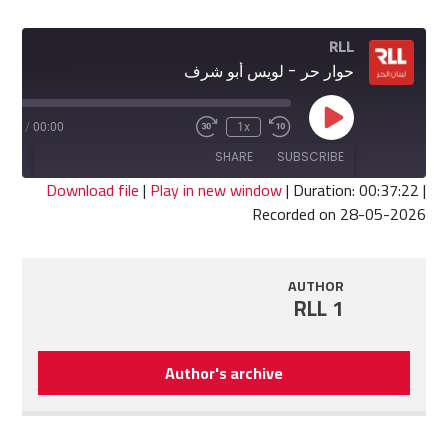
RLL
حوار حر - لويس أبو شرف
Play
7:22
/
00:00
1x
Fast
Rewind
Episode
Forward
10
SHARE
SUBSCRIBE
30
Seconds
seconds
Download file
|
Play in new window
|
Duration: 00:37:22
|
Recorded on 28-05-2026
SHARE
RSS FEED
LINK
AUTHOR
RLL 1
EMBED
Author's archive