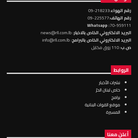
رقم الهواء
:218233-09
رقم الهاتف
:225577-09
: Whatsapp
70-959111
البريد الالكتروني الخاص بالاخبار
: news@rll.com.lb
البريد الالكتروني الخاص بالبرامج
: info@rll.com.lb
ص.ب
: 110 زوق مكايل
الروابط
نشرات الأخبار
خاص لبنان الحرّ
برامج
موقع القوات البنانية
المسيرة
أعلن معنا