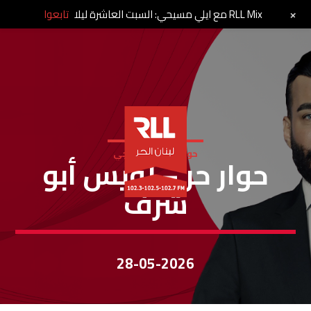
+
RLL Mix مع ايلي مسيحي: السبت العاشرة ليلا
تابعوا
حوار حر - وليد فريجي
حوار حر – لويس أبو
شرف
28-05-2026