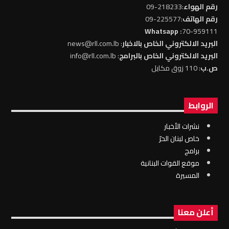
رقم الهواء
:218233-09
رقم الهاتف
:225577-09
: Whatsapp
70-959111
البريد الالكتروني الخاص بالاخبار
: news@rll.com.lb
البريد الالكتروني الخاص بالبرامج
: info@rll.com.lb
ص.ب
: 110 زوق مكايل
الروابط
نشرات الأخبار
خاص لبنان الحرّ
برامج
موقع القوات البنانية
المسيرة
أعلن معنا