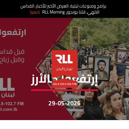
برامج ومنوعات ليلية، العرض الأخير للأخبار، القداس
الالهي، قلنا بونجور، RLL Morning
تابعوا
إرتفعوا كالأرز
إرتفعوا كالأرز
29-05-2026