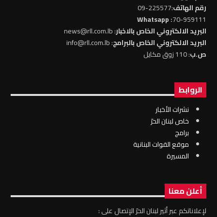
رقم الهاتف
:225577-09
: Whatsapp
70-959111
البريد الالكتروني الخاص بالاخبار
: news@rll.com.lb
البريد الالكتروني الخاص بالبرامج
: info@rll.com.lb
ص.ب
: 110 زوق مكايل
الروابط
نشرات الأخبار
خاص لبنان الحرّ
برامج
موقع القوات البنانية
المسيرة
أعلن معنا
لإعلاناتكم عبر أثير لبنان الحرّ الإتصال على :