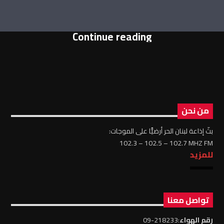
Continue reading
من نحن
بثّ إذاعة لبنان الحر أرضيًّا على الموجات:
102.3 – 102.5 – 102.7 MHZ FM
للمزيد
تواصل معنا
رقم الهواء
:218233-09