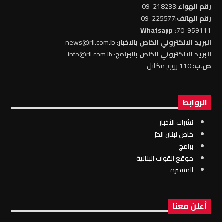
رقم الهواء
:218233-09
رقم الهاتف
:225577-09
: Whatsapp
70-959111
البريد الالكتروني الخاص بالاخبار
: news@rll.com.lb
البريد الالكتروني الخاص بالبرامج
: info@rll.com.lb
ص.ب
: 110 زوق مكايل
الروابط
نشرات الأخبار
خاص لبنان الحرّ
برامج
موقع القوات البنانية
المسيرة
أعلن معنا