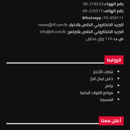
رقم الهواء
:218233-09
رقم الهاتف
:225577-09
: Whatsapp
70-959111
البريد الالكتروني الخاص بالاخبار
: news@rll.com.lb
البريد الالكتروني الخاص بالبرامج
: info@rll.com.lb
ص.ب
: 110 زوق مكايل
الروابط
نشرات الأخبار
خاص لبنان الحرّ
برامج
موقع القوات البنانية
المسيرة
أعلن معنا