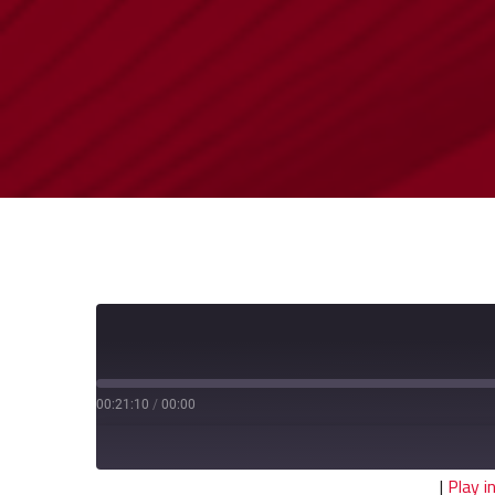
00:21:10
/
00:00
|
Play 