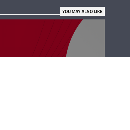
YOU MAY ALSO LIKE
كل الفرق مع
إيلديكو – فادي
ظريفة