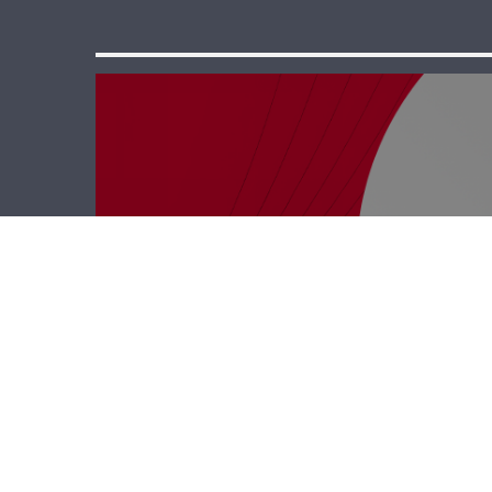
كل الفرق مع
إيلديكو – كريم
ضاهر