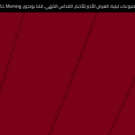
وعات ليلية، العرض الأخير للأخبار، القداس الالهي، قلنا بونجور، RLL Morning