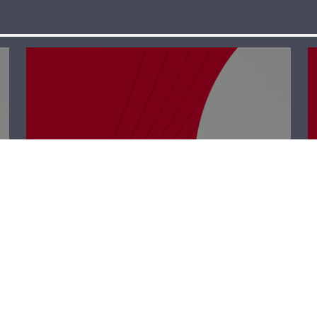
كل الفرق مع
إيلديكو – أنطوان
حبشي وإدغار
طرابلسي