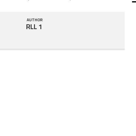
SHARE
RSS FEED
AUTHOR
LINK
RLL 1
EMBED