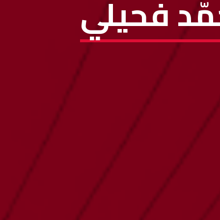
مّد فحيلي