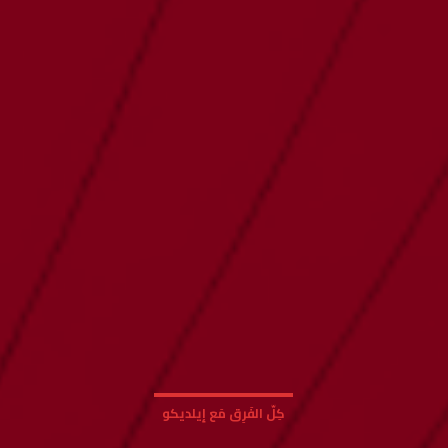
كِلّ الفَرِق مَع إيلديكو