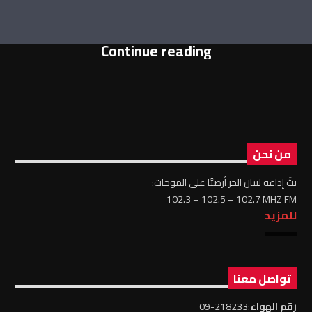
Continue reading
من نحن
بثّ إذاعة لبنان الحر أرضيًّا على الموجات:
102.3 – 102.5 – 102.7 MHZ FM
للمزيد
تواصل معنا
رقم الهواء
:218233-09