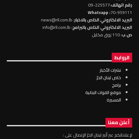
رقم الهاتف
:225577-09
: Whatsapp
70-959111
البريد الالكتروني الخاص بالاخبار
: news@rll.com.lb
البريد الالكتروني الخاص بالبرامج
: info@rll.com.lb
ص.ب
: 110 زوق مكايل
الروابط
نشرات الأخبار
خاص لبنان الحرّ
برامج
موقع القوات البنانية
المسيرة
أعلن معنا
لإعلاناتكم عبر أثير لبنان الحرّ الإتصال على :