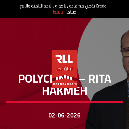
Credo نؤمن مع فادي ناكوزي الاحد الثامنة والربع
صباحا
تابعوا
POLYCLINIC
POLYCLINIC – RITA
HAKMEH
02-06-2026