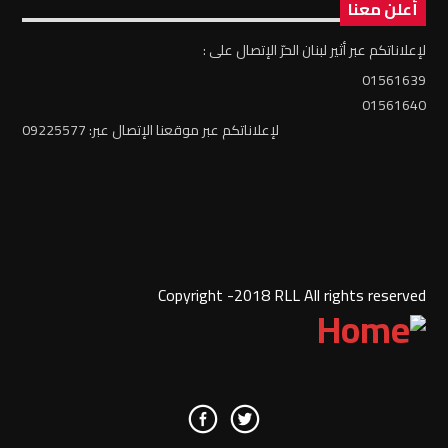
أعلن معنا
لإعلاناتكم عبر أثير لبنان الحرّ الإتصال على :
01561639
01561640
لإعلاناتكم عبر موقعنا الإتصال عبر: 09225577
Copyright -2018 RLL All rights reserved