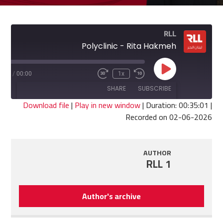
RLL
Polyclinic - Rita Hakmeh
Play
5:01
/
00:00
1x
Fast
Rewind
Episode
Forward
10
SHARE
SUBSCRIBE
30
Seconds
seconds
Download file
|
Play in new window
|
Duration: 00:35:01
|
Recorded on 02-06-2026
SHARE
RSS FEED
LINK
AUTHOR
RLL 1
EMBED
Author's archive