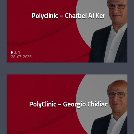
Polyclinic – Charbel Al Ker
RLL 1
28-07-2026
PolyClinic – Georgio Chidiac