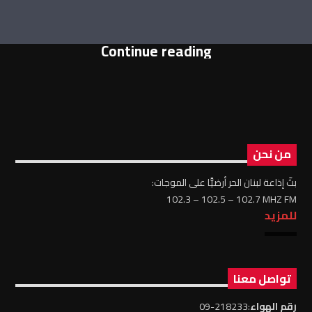
Continue reading
من نحن
بثّ إذاعة لبنان الحر أرضيًّا على الموجات:
102.3 – 102.5 – 102.7 MHZ FM
للمزيد
تواصل معنا
رقم الهواء
:218233-09