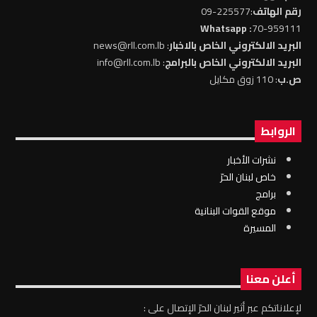
رقم الهاتف
:225577-09
: Whatsapp
70-959111
البريد الالكتروني الخاص بالاخبار
: news@rll.com.lb
البريد الالكتروني الخاص بالبرامج
: info@rll.com.lb
ص.ب
: 110 زوق مكايل
الروابط
نشرات الأخبار
خاص لبنان الحرّ
برامج
موقع القوات البنانية
المسيرة
أعلن معنا
لإعلاناتكم عبر أثير لبنان الحرّ الإتصال على :