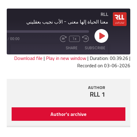
RLL
معنا الحياة إلها معنى - الأب نجيب بعقليني
Play
9:26
/
00:00
1x
Fast
Rewind
Episode
Forward
10
SHARE
SUBSCRIBE
30
Seconds
seconds
Download file
|
Play in new window
|
Duration: 00:39:26
|
Recorded on 03-06-2026
SHARE
RSS FEED
LINK
AUTHOR
RLL 1
EMBED
Author's archive