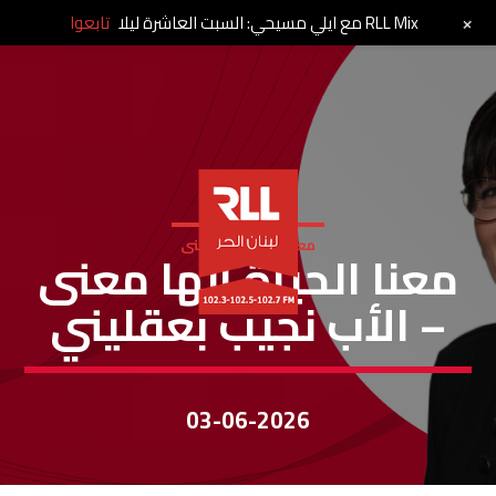
+
RLL Mix مع ايلي مسيحي: السبت العاشرة ليلا
تابعوا
معنا الحياة الها معنى
معنا الحياة إلها معنى
– الأب نجيب بعقليني
03-06-2026