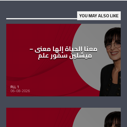
YOU MAY ALSO LIKE
معنا الحياة إلها معنى –
ميشلين سمّور علم
RLL 1
06-08-2026