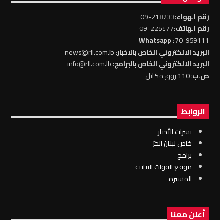
رقم الهواء
:218233-09
رقم الهاتف
:225577-09
: Whatsapp
70-959111
البريد الالكتروني الخاص بالاخبار
: news@rll.com.lb
البريد الالكتروني الخاص بالبرامج
: info@rll.com.lb
ص.ب
: 110 زوق مكايل
الروابط
نشرات الأخبار
خاص لبنان الحرّ
برامج
موقع القوات البنانية
المسيرة
أعلن معنا