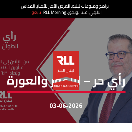
برامج ومنوعات ليلية، العرض الأخير للأخبار، القداس
الالهي، قلنا بونجور، RLL Morning
تابعوا
رأي حر
رأي حر – الأعور والعورة
03-06-2026