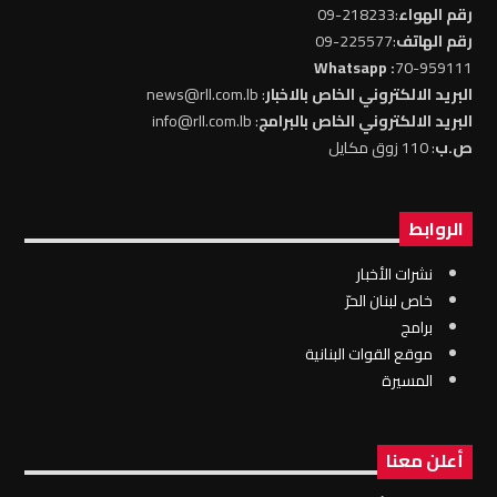
رقم الهواء
:218233-09
رقم الهاتف
:225577-09
: Whatsapp
70-959111
البريد الالكتروني الخاص بالاخبار
: news@rll.com.lb
البريد الالكتروني الخاص بالبرامج
: info@rll.com.lb
ص.ب
: 110 زوق مكايل
الروابط
نشرات الأخبار
خاص لبنان الحرّ
برامج
موقع القوات البنانية
المسيرة
أعلن معنا