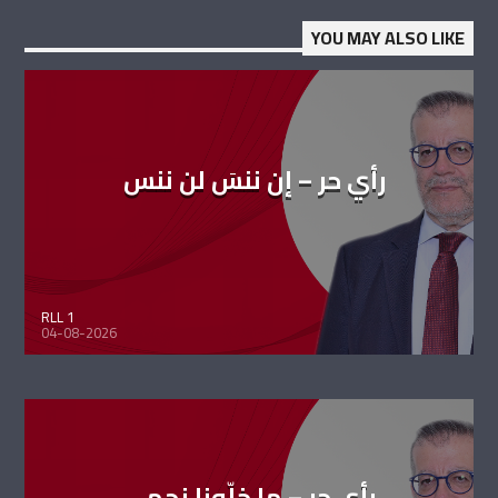
YOU MAY ALSO LIKE
رأي حر – إن ننسَ لن ننس
RLL 1
04-08-2026
رأي حر – ما خلّونا نحمي