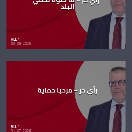
البلد
RLL 1
03-08-2026
رأي حر – مرحبا حماية
RLL 1
31-07-2026