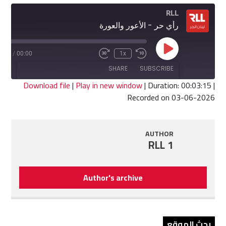
RLL
رأي حر - الأعور والعورة
Play
3:15
/
00:00
1x
Fast
Rewind
Episode
Forward
10
SHARE
SUBSCRIBE
30
Seconds
seconds
Download file
|
Play in new window
|
Duration: 00:03:15
|
Recorded on 03-06-2026
SHARE
RSS FEED
LINK
AUTHOR
RLL 1
EMBED
Author's archive
بحث الموقع