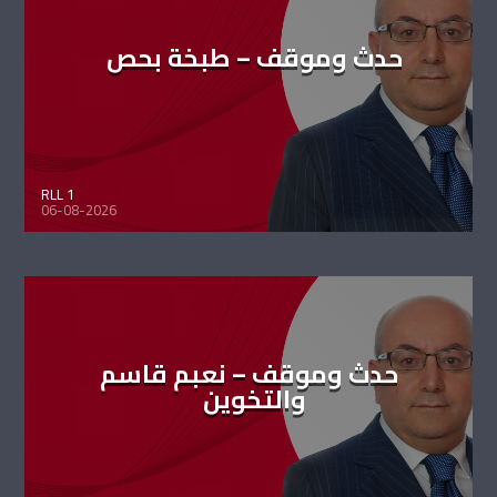
حدث وموقف – طبخة بحص
RLL 1
06-08-2026
حدث وموقف – نعبم قاسم
والتخوين