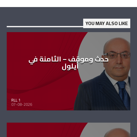
YOU MAY ALSO LIKE
حدث وموقف – الثامنة في
أيلول
RLL 1
07-08-2026