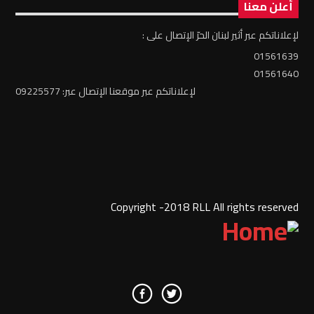
أعلن معنا
لإعلاناتكم عبر أثير لبنان الحرّ الإتصال على :
01561639
01561640
لإعلاناتكم عبر موقعنا الإتصال عبر: 09225577
Copyright -2018 RLL All rights reserved