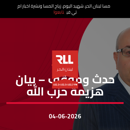
مسا لبنان الحر، شهيد اليوم، زياح المسا ونشرة اخبار ام
تي في
تابعوا
حَدَثٌ ومَوقِف
حدث وموقف – بيان
هزيمة حزب الله
04-06-2026