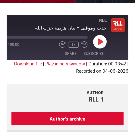
RLL
حدث وموقف - بيان هزيمة حزب الله
Play
3:42
/
00:00
1x
Fast
Rewind
Episode
Forward
10
SHARE
SUBSCRIBE
30
Seconds
seconds
Download file
|
Play in new window
|
Duration: 00:03:42
|
Recorded on 04-06-2026
SHARE
RSS FEED
LINK
AUTHOR
RLL 1
EMBED
Author's archive