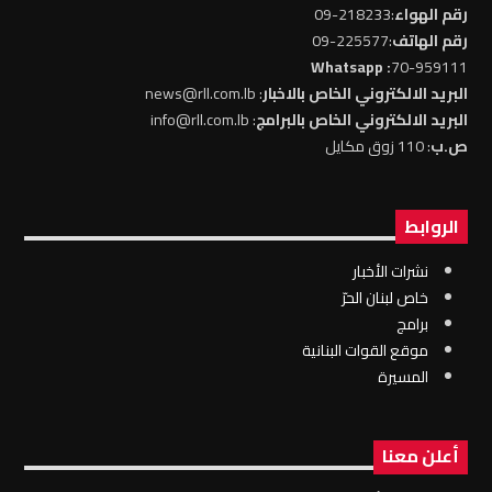
رقم الهواء
:218233-09
رقم الهاتف
:225577-09
: Whatsapp
70-959111
البريد الالكتروني الخاص بالاخبار
: news@rll.com.lb
البريد الالكتروني الخاص بالبرامج
: info@rll.com.lb
ص.ب
: 110 زوق مكايل
الروابط
نشرات الأخبار
خاص لبنان الحرّ
برامج
موقع القوات البنانية
المسيرة
أعلن معنا