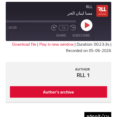
RLL
مسا لبنان الحر
Play
3:34
/
00:00
1x
Fast
Rewind
Episode
Forward
10
SHARE
SUBSCRIBE
30
Seconds
seconds
Download file
|
Play in new window
|
Duration: 00:23:34
|
Recorded on 05-06-2026
SHARE
RSS FEED
LINK
AUTHOR
RLL 1
EMBED
Author's archive
بحث الموقع