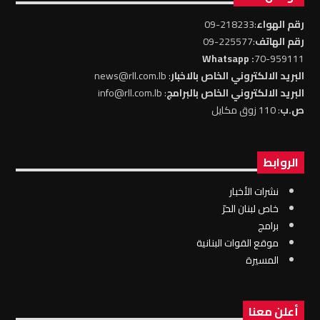
رقم الهواء
:218233-09
رقم الهاتف
:225577-09
: Whatsapp
70-959111
البريد الالكتروني الخاص بالاخبار
: news@rll.com.lb
البريد الالكتروني الخاص بالبرامج
: info@rll.com.lb
ص.ب
: 110 زوق مكايل
الروابط
نشرات الأخبار
خاص لبنان الحرّ
برامج
موقع القوات البنانية
المسيرة
أعلن معنا