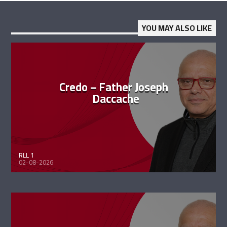
YOU MAY ALSO LIKE
Credo – Father Joseph
Daccache
RLL 1
02-08-2026