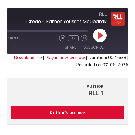
RLL
Credo - Father Youssef Moubarak
Play
6:33
/
00:00
1x
Fast
Rewind
Episode
Forward
10
SHARE
SUBSCRIBE
30
Seconds
seconds
Download file
|
Play in new window
|
Duration: 00:16:33
|
Recorded on 07-06-2026
SHARE
RSS FEED
LINK
AUTHOR
RLL 1
EMBED
Author's archive