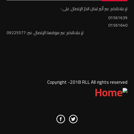
لإعلاناتكم عبر أثير لبنان الحرّ الإتصال على :
01561639
01561640
لإعلاناتكم عبر موقعنا الإتصال عبر: 09225577
Copyright -2018 RLL All rights reserved