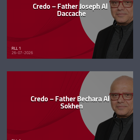
Credo – Father Joseph Al
Daccache
RLL 1
26-07-2026
Credo – Father Bechara Al
Sokhen