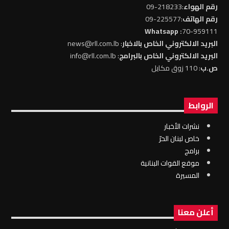
رقم الهواء
:218233-09
رقم الهاتف
:225577-09
: Whatsapp
70-959111
البريد الالكتروني الخاص بالاخبار
: news@rll.com.lb
البريد الالكتروني الخاص بالبرامج
: info@rll.com.lb
ص.ب
: 110 زوق مكايل
الروابط
نشرات الأخبار
خاص لبنان الحرّ
برامج
موقع القوات البنانية
المسيرة
أعلن معنا