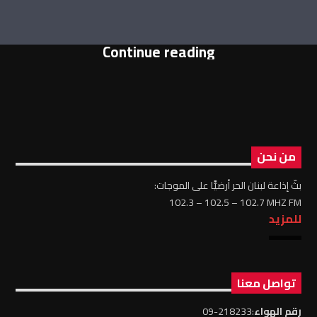
Continue reading
من نحن
بثّ إذاعة لبنان الحر أرضيًّا على الموجات:
102.3 – 102.5 – 102.7 MHZ FM
للمزيد
تواصل معنا
رقم الهواء
:218233-09