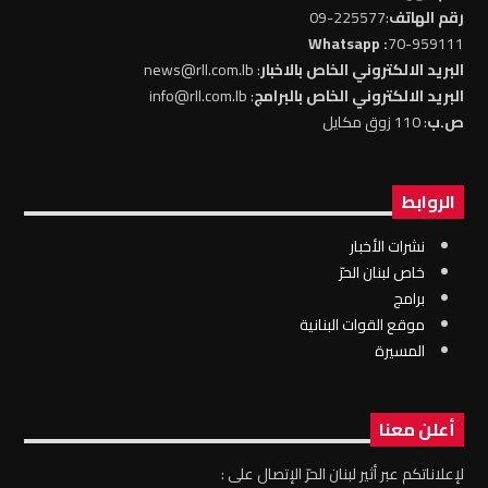
رقم الهاتف
:225577-09
: Whatsapp
70-959111
البريد الالكتروني الخاص بالاخبار
: news@rll.com.lb
البريد الالكتروني الخاص بالبرامج
: info@rll.com.lb
ص.ب
: 110 زوق مكايل
الروابط
نشرات الأخبار
خاص لبنان الحرّ
برامج
موقع القوات البنانية
المسيرة
أعلن معنا
لإعلاناتكم عبر أثير لبنان الحرّ الإتصال على :