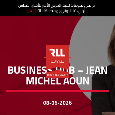
برامج ومنوعات ليلية، العرض الأخير للأخبار، القداس
الالهي، قلنا بونجور، RLL Morning
تابعوا
BUSINESS HUB
BUSINESS HUB – JEAN
MICHEL AOUN
08-06-2026