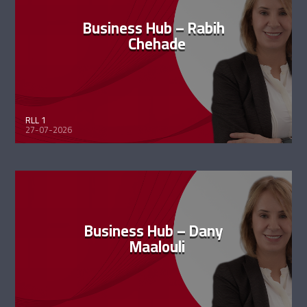
Business Hub – Rabih
Chehade
RLL 1
27-07-2026
Business Hub – Dany
Maalouli