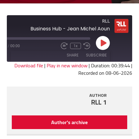
RLL
Business Hub - Jean Michel Aoun
Play
9:44
/
00:00
1x
Fast
Rewind
Episode
Forward
10
SHARE
SUBSCRIBE
30
Seconds
seconds
Download file
|
Play in new window
|
Duration: 00:39:44
|
Recorded on 08-06-2026
SHARE
RSS FEED
LINK
AUTHOR
RLL 1
EMBED
Author's archive