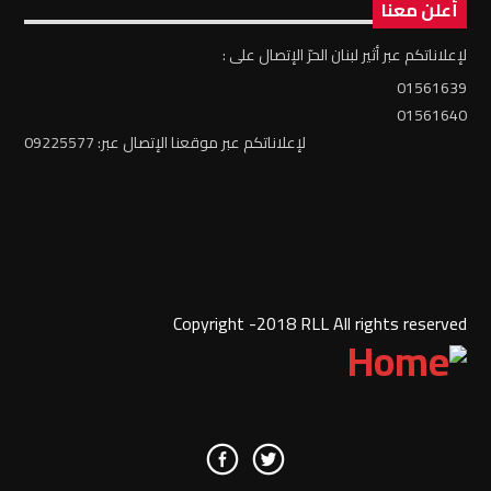
أعلن معنا
لإعلاناتكم عبر أثير لبنان الحرّ الإتصال على :
01561639
01561640
لإعلاناتكم عبر موقعنا الإتصال عبر: 09225577
Copyright -2018 RLL All rights reserved