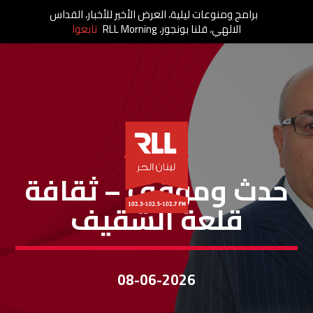
برامج ومنوعات ليلية، العرض الأخير للأخبار، القداس
الالهي، قلنا بونجور، RLL Morning
تابعوا
حَدَثٌ ومَوقِف
حدث وموقف – ثقافة
قلعة الشقيف
08-06-2026