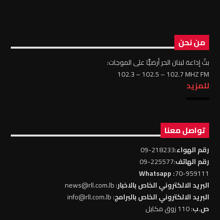
من نحن
بثّ إذاعة لبنان الحر أرضيًّا على الموجات:
102.3 – 102.5 – 102.7 MHZ FM
للمزيد
تواصل معنا
رقم الهواء
:218233-09
رقم الهاتف
:225577-09
: Whatsapp
70-959111
البريد الالكتروني الخاص بالاخبار
: news@rll.com.lb
البريد الالكتروني الخاص بالبرامج
: info@rll.com.lb
ص.ب
: 110 زوق مكايل