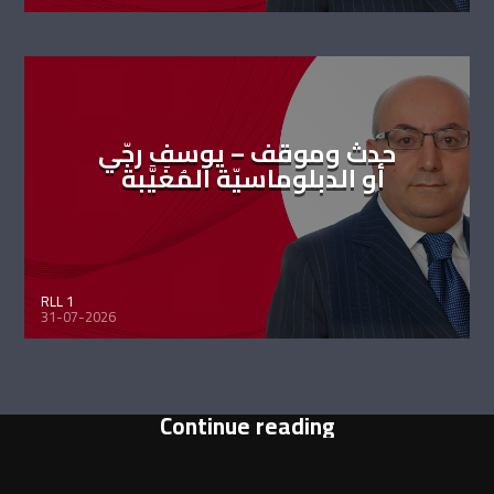
حدث وموقف – يوسف رجّي
أو الدبلوماسيّة المُغَيَّبة
RLL 1
31-07-2026
Continue reading