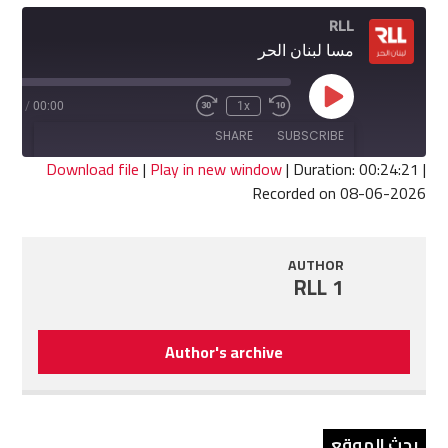
RLL
مسا لبنان الحر
Play
4:21
/
00:00
1x
Fast
Rewind
Episode
Forward
10
SHARE
SUBSCRIBE
30
Seconds
seconds
Download file
|
Play in new window
|
Duration: 00:24:21
|
Recorded on 08-06-2026
SHARE
RSS FEED
LINK
AUTHOR
RLL 1
EMBED
Author's archive
بحث الموقع