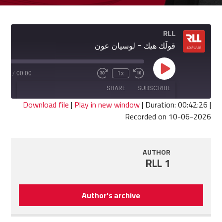
RLL
قولَك هيك - لوسيان عون
Play
2:26
/
00:00
1x
Fast
Rewind
Episode
Forward
10
SHARE
SUBSCRIBE
30
Seconds
seconds
Download file
|
Play in new window
|
Duration: 00:42:26
|
Recorded on 10-06-2026
SHARE
RSS FEED
LINK
AUTHOR
RLL 1
EMBED
Author's archive