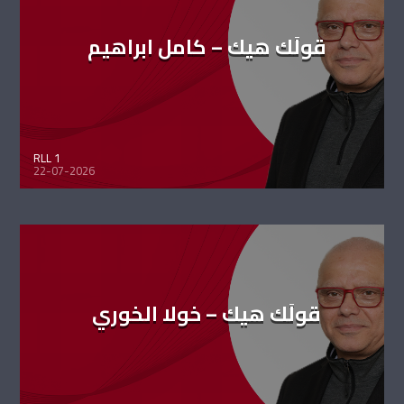
قولَك هيك – كامل ابراهيم
RLL 1
22-07-2026
قولَك هيك – خولا الخوري