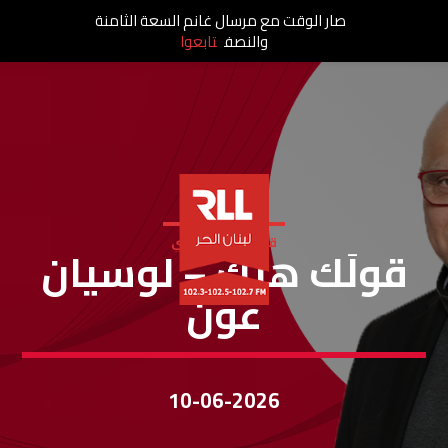
صار الوقت مع مرسال غانم السعة الثامنة
والنصف
تابعوا
قولك هيك - فادي
قولَك هيك – لوسيان
عون
10-06-2026