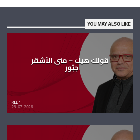
YOU MAY ALSO LIKE
قولَك هيك – منى الأشقر
جبّور
RLL 1
29-07-2026