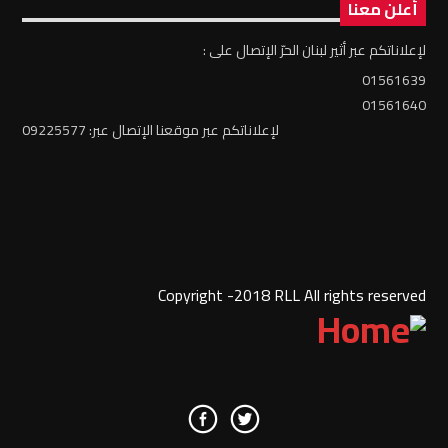
أعلن معنا
لإعلاناتكم عبر أثير لبنان الحرّ الإتصال على :
01561639
01561640
لإعلاناتكم عبر موقعنا الإتصال عبر: 09225577
Copyright -2018 RLL All rights reserved