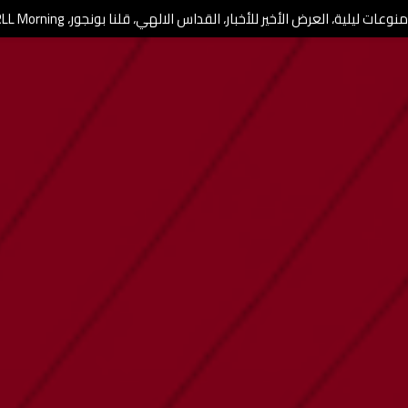
وعات ليلية، العرض الأخير للأخبار، القداس الالهي، قلنا بونجور، RLL Morning