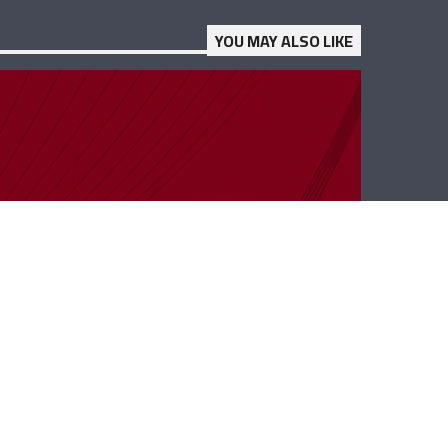
YOU MAY ALSO LIKE
ب 40 دقيقة – جان
بيروتي والأب إيلي
أندراوس