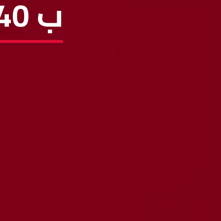
ب 40 دقيقة – عبدو عتيق