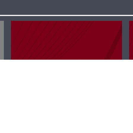
ب 40 دقيقة –
يورغو إلكا