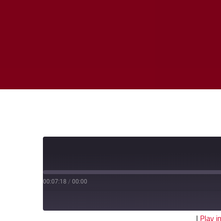
00:07:18
/
00:00
|
Play 