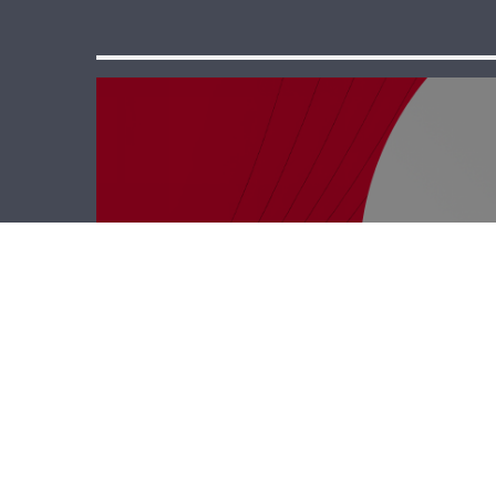
ب 40 دقيقة –
ريمي ألدو أنطون