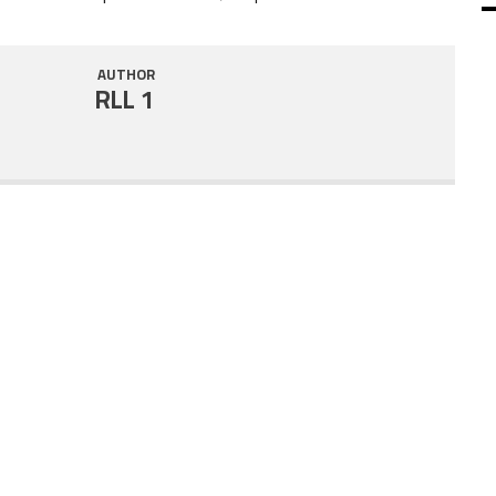
SHARE
RSS FEED
AUTHOR
LINK
RLL 1
EMBED