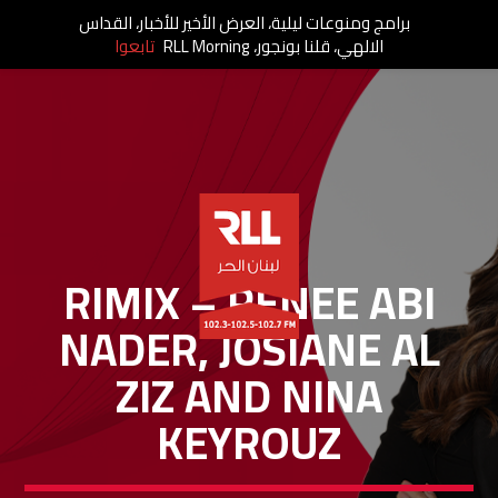
برامج ومنوعات ليلية، العرض الأخير للأخبار، القداس
الالهي، قلنا بونجور، RLL Morning
تابعوا
RIM..IX
RIMIX – RENEE ABI
NADER, JOSIANE AL
ZIZ AND NINA
KEYROUZ