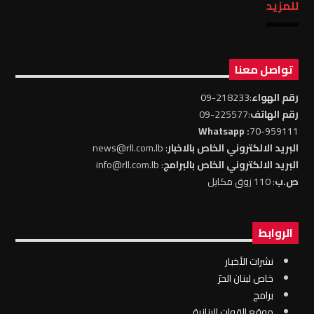
للمزيد
تواصل معنا
رقم الهواء
:218233-09
رقم الهاتف
:225577-09
: Whatsapp
70-959111
البريد الالكتروني الخاص بالاخبار
: news@rll.com.lb
البريد الالكتروني الخاص بالبرامج
: info@rll.com.lb
ص.ب
: 110 زوق مكايل
الروابط
نشرات الأخبار
خاص لبنان الحرّ
برامج
موقع القوات البنانية