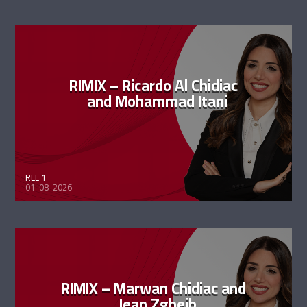
RIMIX – Ricardo Al Chidiac
and Mohammad Itani
RLL 1
01-08-2026
RIMIX – Marwan Chidiac and
Jean Zgheib