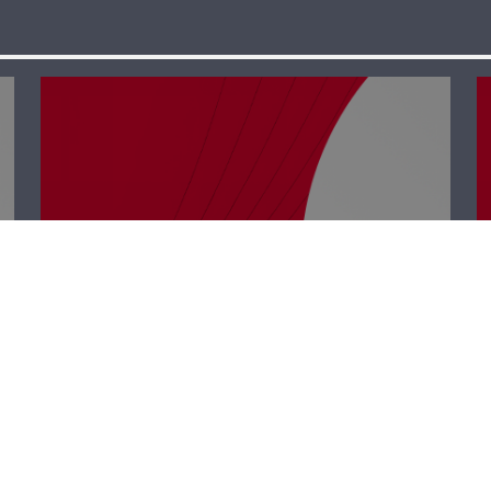
نجوم الضهر –
ميشال فرعون