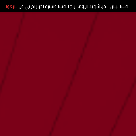
مسا لبنان الحر، شهيد اليوم، زياح المسا ونشرة اخبار ام تي في
تابعوا