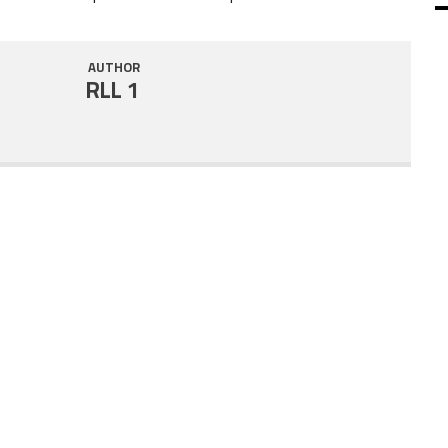
SHARE
RSS FEED
AUTHOR
LINK
RLL 1
EMBED