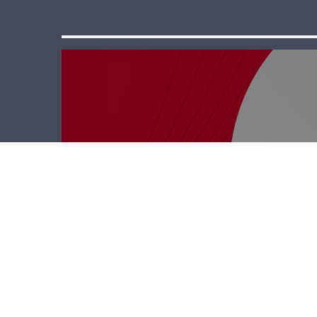
نجوم الضهر – مايا
سعيد وطارق
تميم