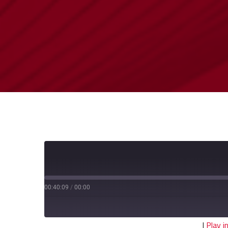
00:40:09
/
00:00
|
Play 