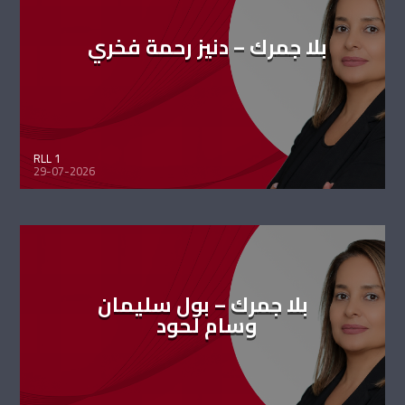
بلا جمرك – دنيز رحمة فخري
RLL 1
29-07-2026
بلا جمرك – بول سليمان
وسام لحود