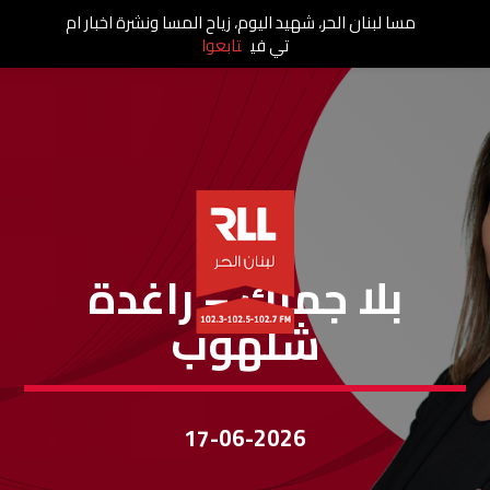
مسا لبنان الحر، شهيد اليوم، زياح المسا ونشرة اخبار ام
تي في
تابعوا
بلا جمرك
بلا جمرك – راغدة
شلهوب
17-06-2026