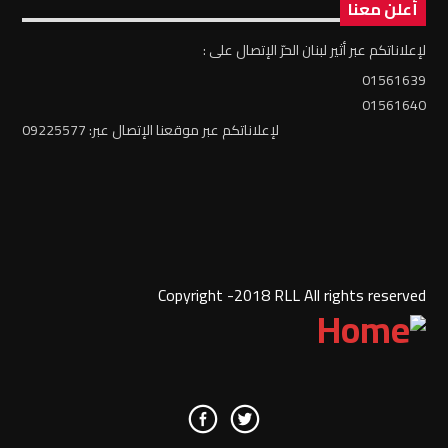
أعلن معنا
لإعلاناتكم عبر أثير لبنان الحرّ الإتصال على :
01561639
01561640
لإعلاناتكم عبر موقعنا الإتصال عبر: 09225577
Copyright -2018 RLL All rights reserved