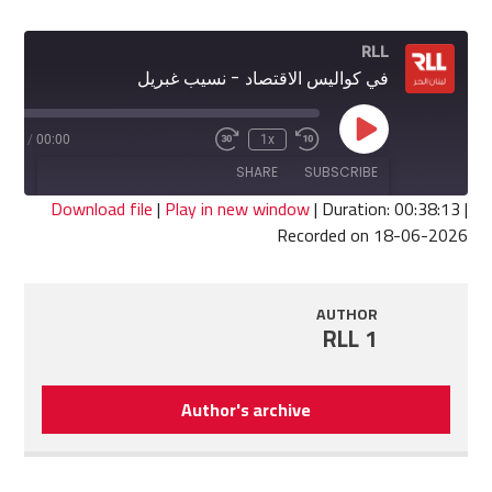
RLL
في كواليس الاقتصاد - نسيب غبريل
Play
8:13
/
00:00
1x
Fast
Rewind
Episode
Forward
10
SHARE
SUBSCRIBE
30
Seconds
seconds
Download file
|
Play in new window
|
Duration: 00:38:13
|
Recorded on 18-06-2026
SHARE
RSS FEED
LINK
AUTHOR
RLL 1
EMBED
Author's archive