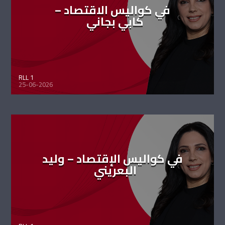
في كواليس الاقتصاد –
كابي بجاني
RLL 1
25-06-2026
في كواليس الإقتصاد – وليد
البعريني