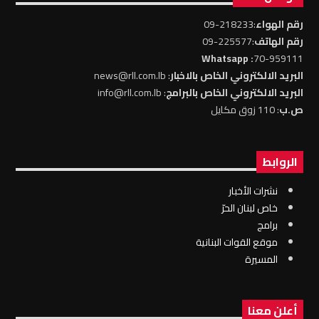
رقم الهواء
:218233-09
رقم الهاتف
:225577-09
: Whatsapp
70-959111
البريد الالكتروني الخاص بالاخبار
: news@rll.com.lb
البريد الالكتروني الخاص بالبرامج
: info@rll.com.lb
ص.ب
: 110 زوق مكايل
الروابط
نشرات الأخبار
خاص لبنان الحرّ
برامج
موقع القوات البنانية
المسيرة
أعلن معنا