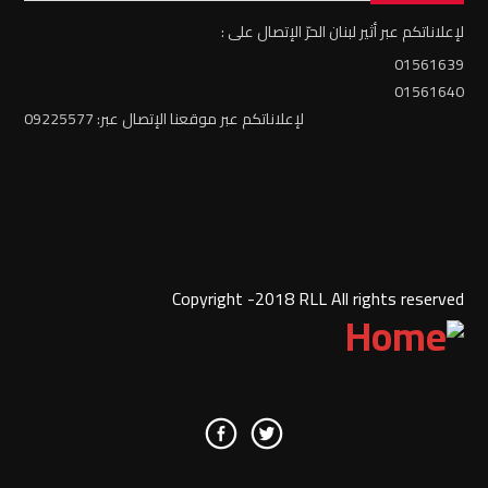
لإعلاناتكم عبر أثير لبنان الحرّ الإتصال على :
01561639
01561640
لإعلاناتكم عبر موقعنا الإتصال عبر: 09225577
Copyright -2018 RLL All rights reserved