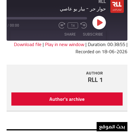
RLL
حوار حر - بيار بو عاصي
Play
8:55
/
00:00
1x
Fast
Rewind
Episode
Forward
10
SHARE
SUBSCRIBE
30
Seconds
seconds
Download file
|
Play in new window
|
Duration: 00:38:55
|
Recorded on 18-06-2026
SHARE
RSS FEED
LINK
AUTHOR
RLL 1
EMBED
Author's archive
بحث الموقع