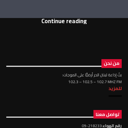
Continue reading
من نحن
بثّ إذاعة لبنان الحر أرضيًّا على الموجات:
102.3 – 102.5 – 102.7 MHZ FM
للمزيد
تواصل معنا
رقم الهواء
:218233-09