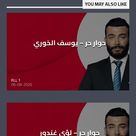
YOU MAY ALSO LIKE
حوار حر – يوسف الخوري
RLL 1
06-08-2026
حوار حر – لؤي غندور