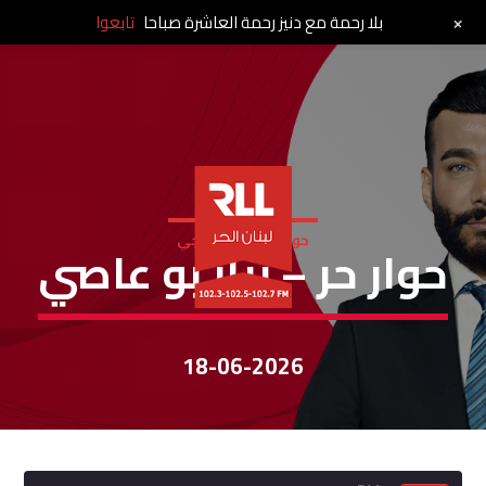
+
بلا رحمة مع دنيز رحمة العاشرة صباحا
تابعوا
حوار حر - وليد فريجي
حوار حر – بيار بو عاصي
18-06-2026