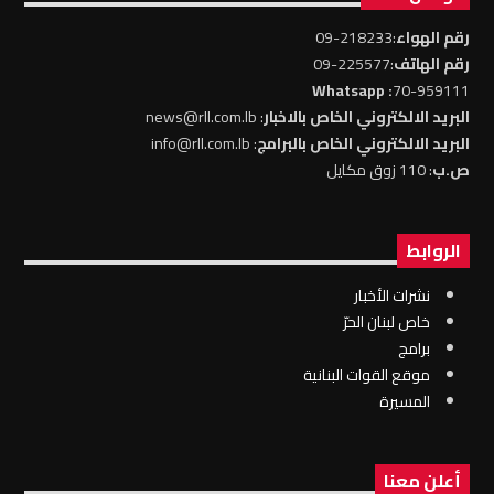
رقم الهواء
:218233-09
رقم الهاتف
:225577-09
: Whatsapp
70-959111
البريد الالكتروني الخاص بالاخبار
: news@rll.com.lb
البريد الالكتروني الخاص بالبرامج
: info@rll.com.lb
ص.ب
: 110 زوق مكايل
الروابط
نشرات الأخبار
خاص لبنان الحرّ
برامج
موقع القوات البنانية
المسيرة
أعلن معنا