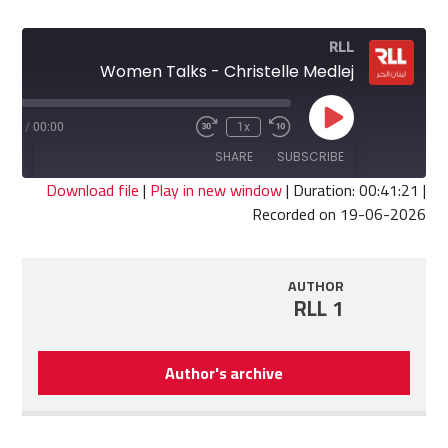
RLL
Women Talks - Christelle Medlej
Play
1:21
/
00:00
1x
Fast
Rewind
Episode
Forward
10
SHARE
SUBSCRIBE
30
Seconds
seconds
Download file
|
Play in new window
|
Duration: 00:41:21
|
Recorded on 19-06-2026
SHARE
RSS FEED
LINK
AUTHOR
RLL 1
EMBED
Author's archive