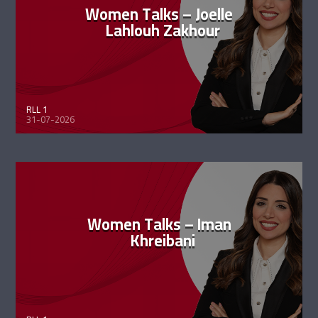
Women Talks – Joelle
Lahlouh Zakhour
RLL 1
31-07-2026
Women Talks – Iman
Khreibani