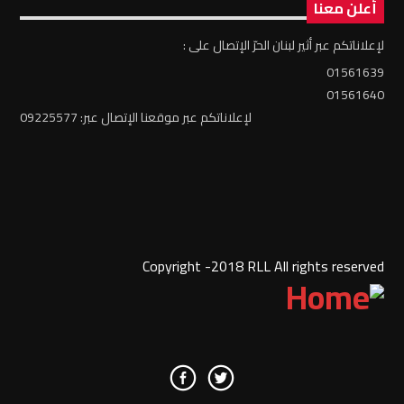
أعلن معنا
لإعلاناتكم عبر أثير لبنان الحرّ الإتصال على :
01561639
01561640
لإعلاناتكم عبر موقعنا الإتصال عبر: 09225577
Copyright -2018 RLL All rights reserved