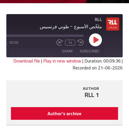
RLL
ملخّص الأسبوع - طوني فرنسيس
Play
9:36
/
00:00
1x
Fast
Rewind
Episode
Forward
10
SHARE
SUBSCRIBE
30
Seconds
seconds
Download file
|
Play in new window
|
Duration: 00:09:36
|
Recorded on 21-06-2026
SHARE
RSS FEED
LINK
AUTHOR
RLL 1
EMBED
Author's archive