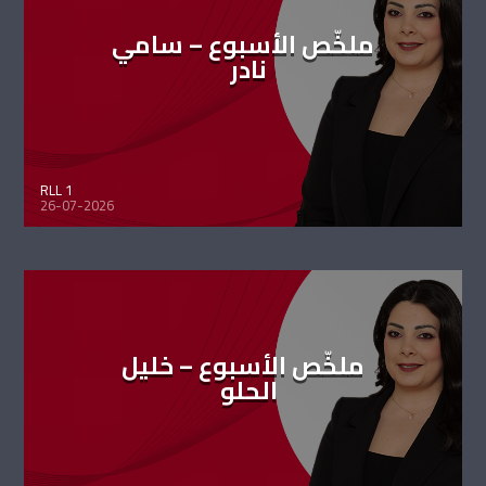
ملخّص الأسبوع – سامي
نادر
RLL 1
26-07-2026
ملخّص الأسبوع – خليل
الحلو