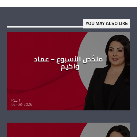
YOU MAY ALSO LIKE
ملخّص الأسبوع – عماد
واكيم
RLL 1
02-08-2026