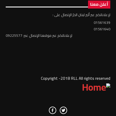
أعلن معنا
لإعلاناتكم عبر أثير لبنان الحرّ الإتصال على :
01561639
01561640
لإعلاناتكم عبر موقعنا الإتصال عبر: 09225577
Copyright -2018 RLL All rights reserved