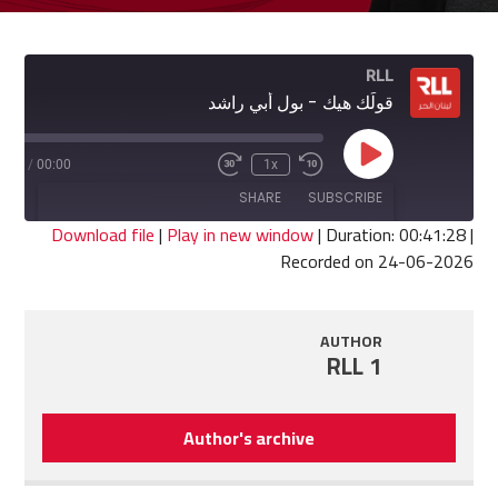
RLL
قولَك هيك - بول أبي راشد
Play
1:28
/
00:00
1x
Fast
Rewind
Episode
Forward
10
SHARE
SUBSCRIBE
30
Seconds
seconds
Download file
|
Play in new window
|
Duration: 00:41:28
|
Recorded on 24-06-2026
SHARE
RSS FEED
LINK
AUTHOR
RLL 1
EMBED
Author's archive