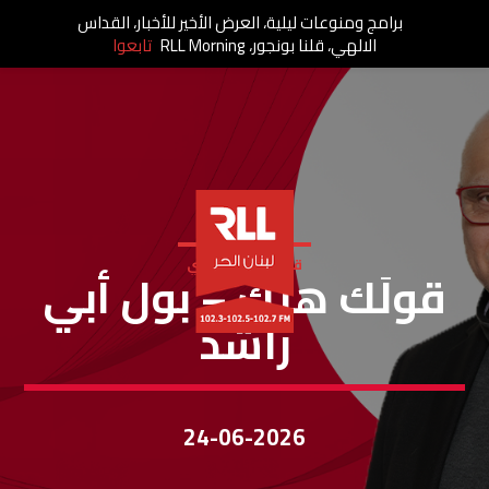
برامج ومنوعات ليلية، العرض الأخير للأخبار، القداس
الالهي، قلنا بونجور، RLL Morning
تابعوا
قولك هيك - فادي
قولَك هيك – بول أبي
راشد
24-06-2026