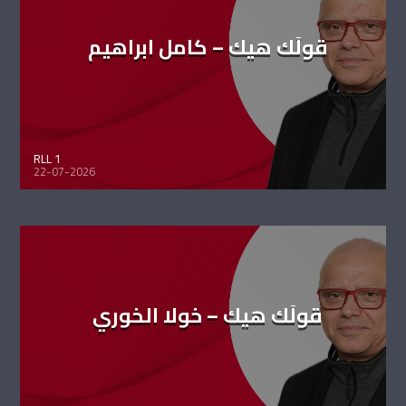
قولَك هيك – كامل ابراهيم
RLL 1
22-07-2026
قولَك هيك – خولا الخوري