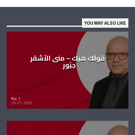
YOU MAY ALSO LIKE
قولَك هيك – منى الأشقر
جبّور
RLL 1
29-07-2026