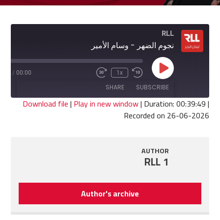
RLL
نجوم الضهر - وسام الأمير
Play
9:49
/
00:00
1x
Fast
Rewind
Episode
Forward
10
SHARE
SUBSCRIBE
30
Seconds
seconds
Download file
|
Play in new window
|
Duration: 00:39:49
|
Recorded on 26-06-2026
SHARE
RSS FEED
LINK
AUTHOR
RLL 1
EMBED
Author's archive