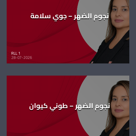
نجوم الضهر – جوي سلامة
RLL 1
28-07-2026
نجوم الضهر – طوني كيوان