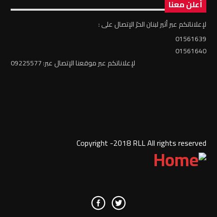
أعلن معنا
لإعلاناتكم عبر أثير لبنان الحرّ الإتصال على :
01561639
01561640
لإعلاناتكم عبر موقعنا الإتصال عبر: 09225577
Copyright -2018 RLL All rights reserved