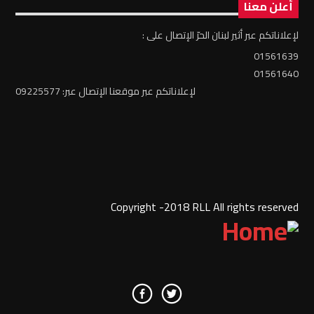
أعلن معنا
لإعلاناتكم عبر أثير لبنان الحرّ الإتصال على :
01561639
01561640
لإعلاناتكم عبر موقعنا الإتصال عبر: 09225577
Copyright -2018 RLL All rights reserved