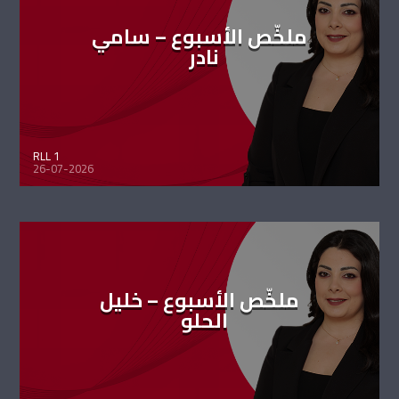
ملخّص الأسبوع – سامي
نادر
RLL 1
26-07-2026
ملخّص الأسبوع – خليل
الحلو