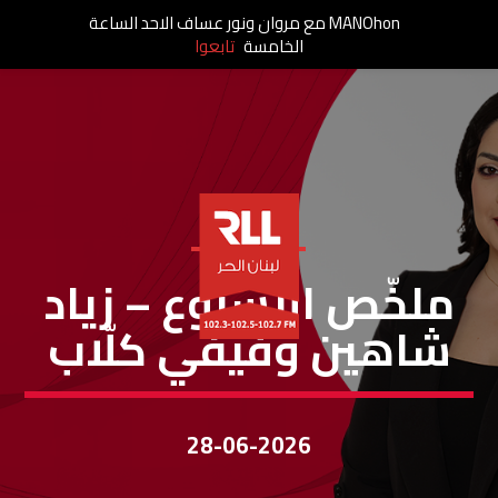
MANOhon مع مروان ونور عساف الاحد الساعة
الخامسة
تابعوا
ملخص الأسبوع
ملخّص الأسبوع – زياد
شاهين وفيفي كلّاب
28-06-2026