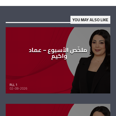
YOU MAY ALSO LIKE
ملخّص الأسبوع – عماد
واكيم
RLL 1
02-08-2026