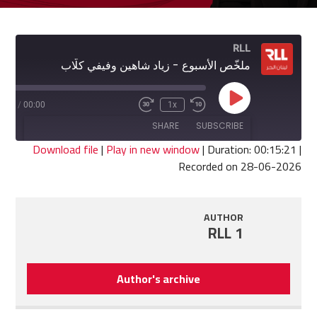
RLL
ملخّص الأسبوع - زياد شاهين وفيفي كلّاب
Play
5:21
/
00:00
1x
Fast
Rewind
Episode
Forward
10
SHARE
SUBSCRIBE
30
Seconds
seconds
Download file
|
Play in new window
|
Duration: 00:15:21
|
Recorded on 28-06-2026
SHARE
RSS FEED
LINK
AUTHOR
RLL 1
EMBED
Author's archive