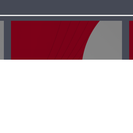
نجوم الضهر –
ميشال فرعون