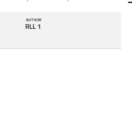
SHARE
RSS FEED
AUTHOR
LINK
RLL 1
EMBED