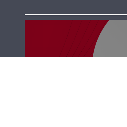
نجوم الضهر – مايا
سعيد وطارق
تميم