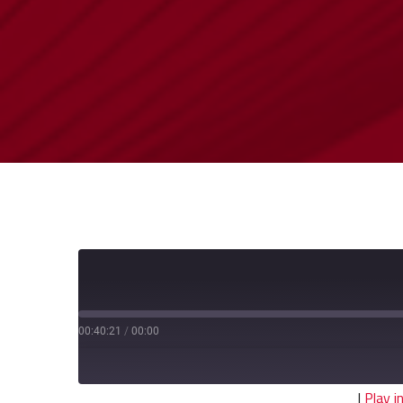
00:40:21
/
00:00
|
Play 