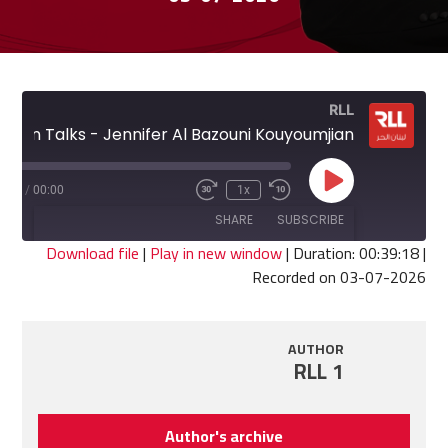
RLL
Women Talks - Jennifer Al Bazouni Kouyoumjian
Play
9:18
/
00:00
1x
Fast
Rewind
Episode
Forward
10
SHARE
SUBSCRIBE
30
Seconds
seconds
Download file
|
Play in new window
|
Duration: 00:39:18
|
Recorded on 03-07-2026
SHARE
RSS FEED
LINK
AUTHOR
RLL 1
EMBED
Author's archive