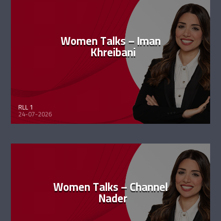
Women Talks – Iman
Khreibani
RLL 1
24-07-2026
Women Talks – Channel
Nader