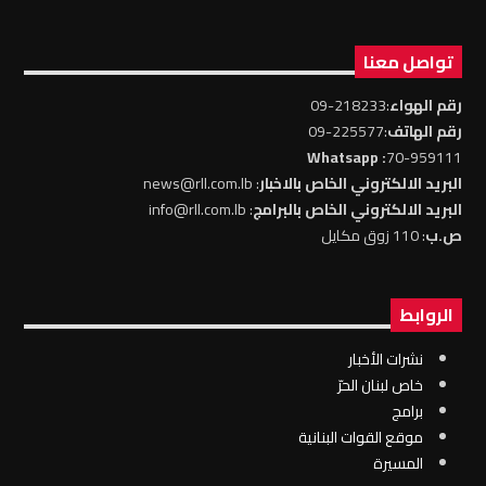
تواصل معنا
رقم الهواء
:218233-09
رقم الهاتف
:225577-09
: Whatsapp
70-959111
البريد الالكتروني الخاص بالاخبار
: news@rll.com.lb
البريد الالكتروني الخاص بالبرامج
: info@rll.com.lb
ص.ب
: 110 زوق مكايل
الروابط
نشرات الأخبار
خاص لبنان الحرّ
برامج
موقع القوات البنانية
المسيرة