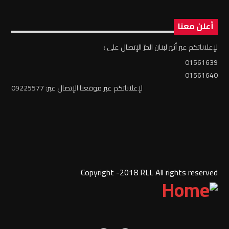
أعلن معنا
لإعلاناتكم عبر أثير لبنان الحرّ الإتصال على :
01561639
01561640
لإعلاناتكم عبر موقعنا الإتصال عبر: 09225577
Copyright -2018 RLL All rights reserved