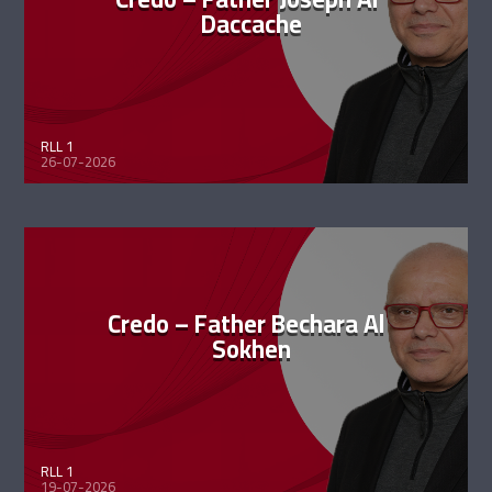
Daccache
RLL 1
26-07-2026
Credo – Father Bechara Al
Sokhen
RLL 1
19-07-2026