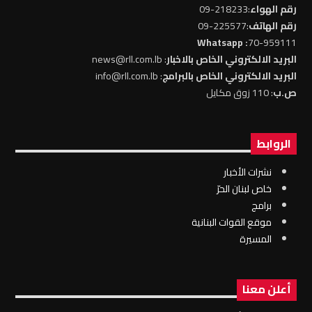
رقم الهواء
:218233-09
رقم الهاتف
:225577-09
: Whatsapp
70-959111
البريد الالكتروني الخاص بالاخبار
: news@rll.com.lb
البريد الالكتروني الخاص بالبرامج
: info@rll.com.lb
ص.ب
: 110 زوق مكايل
الروابط
نشرات الأخبار
خاص لبنان الحرّ
برامج
موقع القوات البنانية
المسيرة
أعلن معنا