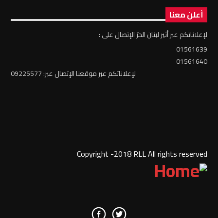
أعلن معنا
لإعلاناتكم عبر أثير لبنان الحرّ الإتصال على :
01561639
01561640
لإعلاناتكم عبر موقعنا الإتصال عبر: 09225577
Copyright -2018 RLL All rights reserved