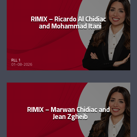
RIMIX – Ricardo Al Chidiac
and Mohammad Itani
RLL 1
01-08-2026
RIMIX – Marwan Chidiac and
Jean Zgheib