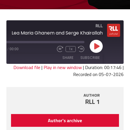
RLL
RIMIX - Lea Maria Ghanem and Serge Khairallah
Play
7:46
/
00:00
1x
Fast
Rewind
Episode
Forward
10
SHARE
SUBSCRIBE
30
Seconds
seconds
Download file
|
Play in new window
|
Duration: 00:17:46
|
Recorded on 05-07-2026
SHARE
RSS FEED
LINK
AUTHOR
RLL 1
EMBED
Author's archive