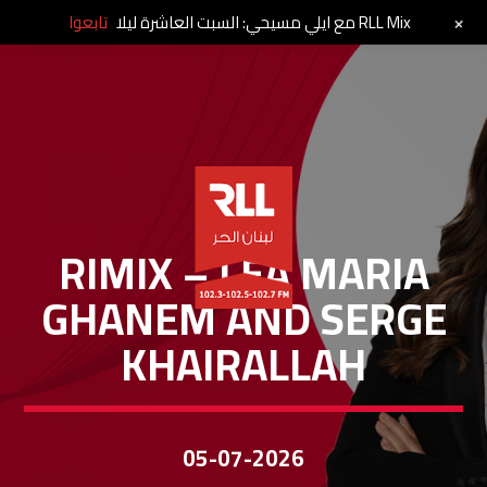
+
RLL Mix مع ايلي مسيحي: السبت العاشرة ليلا
تابعوا
RIM..IX
RIMIX – LEA MARIA
GHANEM AND SERGE
KHAIRALLAH
05-07-2026