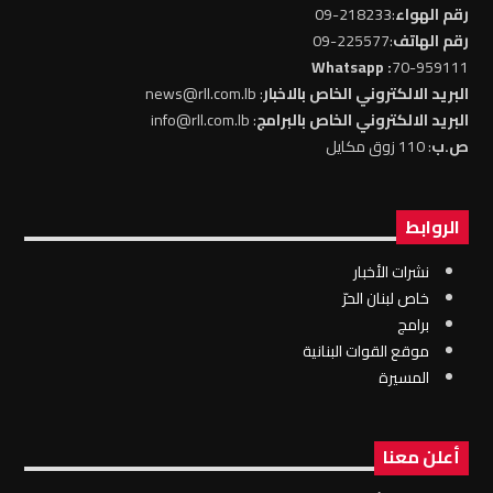
رقم الهواء
:218233-09
رقم الهاتف
:225577-09
: Whatsapp
70-959111
البريد الالكتروني الخاص بالاخبار
: news@rll.com.lb
البريد الالكتروني الخاص بالبرامج
: info@rll.com.lb
ص.ب
: 110 زوق مكايل
الروابط
نشرات الأخبار
خاص لبنان الحرّ
برامج
موقع القوات البنانية
المسيرة
أعلن معنا