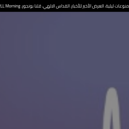
وعات ليلية، العرض الأخير للأخبار، القداس الالهي، قلنا بونجور، RLL Morning