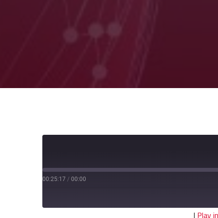
00:25:17
/
00:00
|
Play 