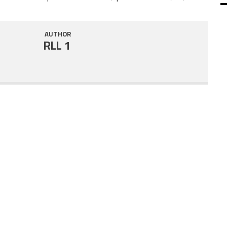
SHARE
RSS FEED
AUTHOR
LINK
RLL 1
EMBED