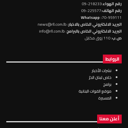
رقم الهواء
:218233-09
رقم الهاتف
:225577-09
: Whatsapp
70-959111
البريد الالكتروني الخاص بالاخبار
: news@rll.com.lb
البريد الالكتروني الخاص بالبرامج
: info@rll.com.lb
ص.ب
: 110 زوق مكايل
الروابط
نشرات الأخبار
خاص لبنان الحرّ
برامج
موقع القوات البنانية
المسيرة
أعلن معنا