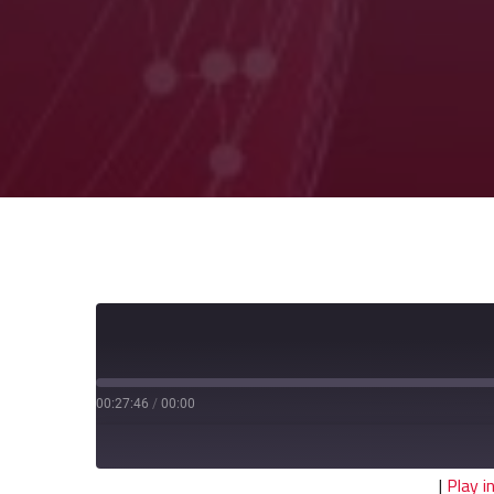
00:27:46
/
00:00
|
Play 