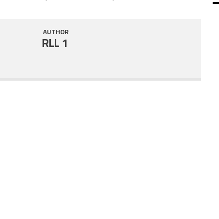
SHARE
RSS FEED
AUTHOR
LINK
RLL 1
EMBED