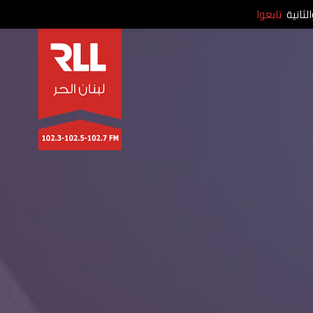
لثانية
تابعوا