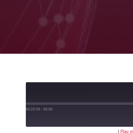
00:25:59
/
00:00
|
Play 