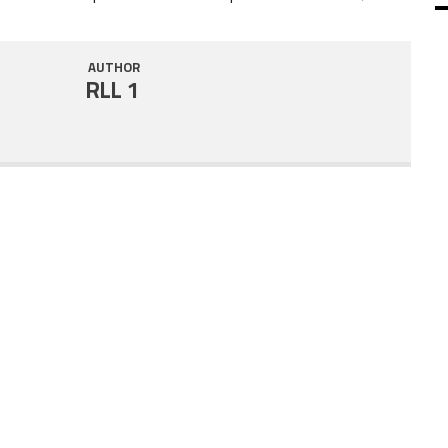
SHARE
RSS FEED
AUTHOR
LINK
RLL 1
EMBED