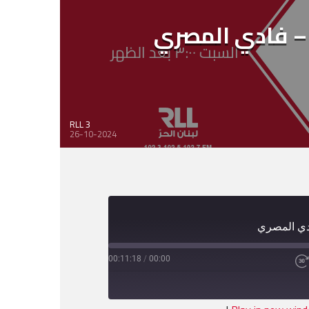
– فادي المصري
RLL 3
26-10-2024
دي المصري
00:11:18
/
00:00
Fast
Forward
30
seconds