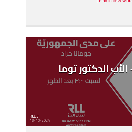
|
Play in new win
لأَب الدكتور توما
RLL 3
19-10-2024