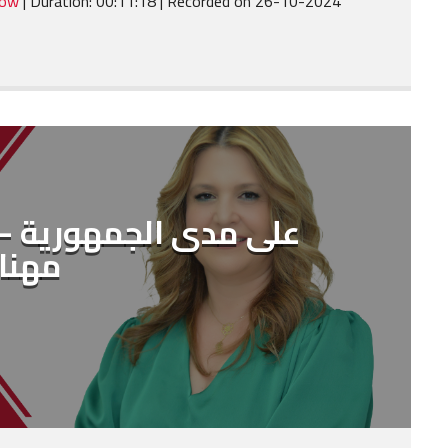
dow
|
Duration: 00:11:18
|
Recorded on 26-10-2024
SHARE
RSS FEED
LINK
EMBED
على مدى الجمهورية – ا
مهنا